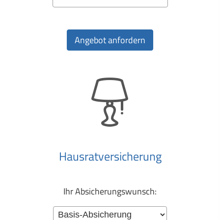
Haus­rat­ver­si­che­rung
Ihr Ab­si­che­rungs­wunsch: