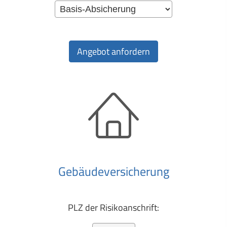
Ge­bäude­ver­si­che­rung
PLZ der Risiko­anschrift: