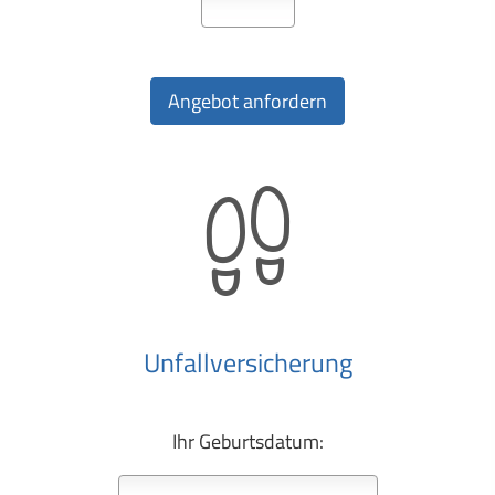
Unfall­ver­si­che­rung
Ihr Geburts­datum: