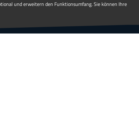
optional und erweitern den Funktionsumfang. Sie können Ihre
330
Jahre
Erfahrung im Team
all keine Schwierigkeiten gibt.
serer Kunden.