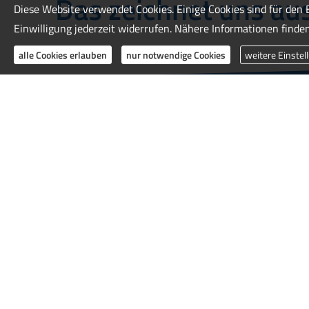
Das zeichnet uns au
Diese Website verwendet Cookies. Einige Cookies sind für den 
Einwilligung jederzeit widerrufen. Nähere Informationen finden
alle Cookies erlauben
nur notwendige Cookies
weitere Einstel
4.976
glückliche Kunden
Wir ver­sichern & beraten Kunden so – wie w
Immer offen, immer fair und immer fachlic
Das beweisen wird jeden Tag – denn im Sc