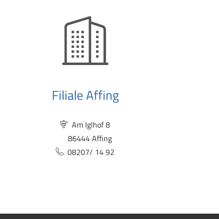
Filiale Affing
Am Iglhof 8
86444 Affing
08207/ 14 92