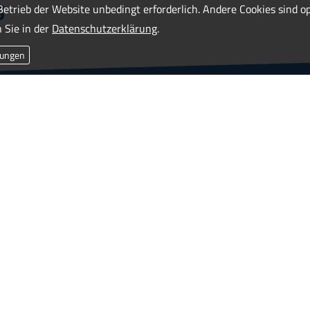
s
Betrieb der Website unbedingt erforderlich. Andere Cookies sind 
 Sie in der
Datenschutzerklärung
.
lungen
2.944.239
€
j
ährliche Schadensauszahlung an unsere Kunden
ir uns das selbst wün­schen.
h untermauert.
Wir ver­sichern so, dass es im Schadensf
hnitt kümmern wir uns jeden Tag um 3 Neuschäden un